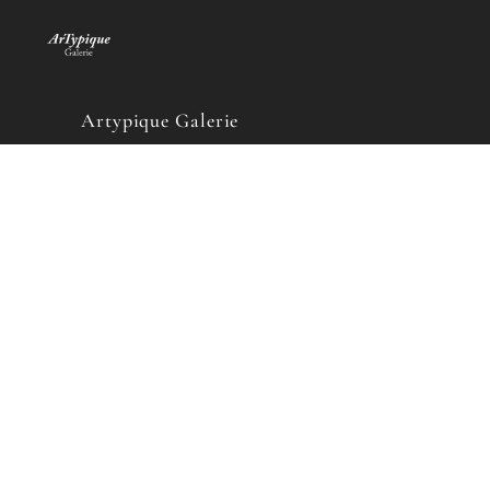
Artypique Galerie
22 rue Jacques Dalphin
1227 Carouge – Suisse
Tel : +41.22.301.46.32
Ouverture :
Du Mercredi au Vendredi
de 10h à 18h non stop
Le Samedi
de 10h à 15h et sur RDV