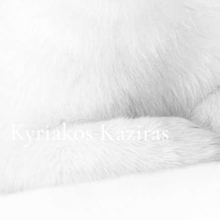
Kyriakos Kaziras