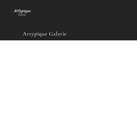
Artypique Galerie
22 rue Jacques Dalphin
1227 Carouge – Suisse
Tel : +41.22.301.46.32
Ouverture :
Du Mercredi au Vendredi
de 10h à 18h non stop
Le Samedi
de 10h à 15h et sur RDV